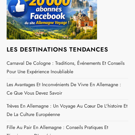
n
d
e
l
LES DESTINATIONS TENDANCES
’
Carnaval De Cologne : Traditions, Événements Et Conseils
a
Pour Une Expérience Inoubliable
r
Les Avantages Et Inconvénients De Vivre En Allemagne :
Ce Que Vous Devez Savoir
t
Trèves En Allemagne : Un Voyage Au Cœur De L'histoire Et
i
De La Culture Européenne
c
Fille Au Pair En Allemagne : Conseils Pratiques Et