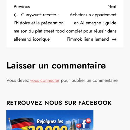
N
Previous
Next
Previous
Next
Post
Post
Currywurst recette :
Acheter un appartement
a
l’histoire et la préparation
en Allemagne : guide
maison du plat street food
complet pour réussir dans
v
allemand iconique
l’immobilier allemand
i
g
Laisser un commentaire
a
Vous devez
vous connecter
pour publier un commentaire.
t
i
RETROUVEZ NOUS SUR FACEBOOK
o