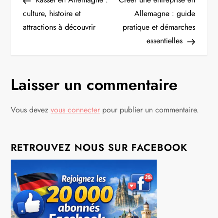
a
culture, histoire et
Allemagne : guide
attractions à découvrir
pratique et démarches
v
essentielles
i
g
Laisser un commentaire
a
Vous devez
vous connecter
pour publier un commentaire.
t
i
RETROUVEZ NOUS SUR FACEBOOK
o
n