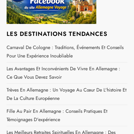
d
e
l
LES DESTINATIONS TENDANCES
’
Carnaval De Cologne : Traditions, Événements Et Conseils
a
Pour Une Expérience Inoubliable
r
Les Avantages Et Inconvénients De Vivre En Allemagne :
Ce Que Vous Devez Savoir
t
Trèves En Allemagne : Un Voyage Au Cœur De L'histoire Et
i
De La Culture Européenne
c
Fille Au Pair En Allemagne : Conseils Pratiques Et
Témoignages D'expérience
l
Les Meilleurs Retraites Spirituelles En Allemagne : Des