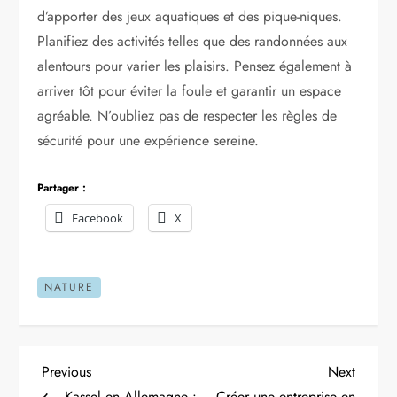
d’apporter des jeux aquatiques et des pique-niques.
Planifiez des activités telles que des randonnées aux
alentours pour varier les plaisirs. Pensez également à
arriver tôt pour éviter la foule et garantir un espace
agréable. N’oubliez pas de respecter les règles de
sécurité pour une expérience sereine.
Partager :
Facebook
X
NATURE
N
Previous
Next
Previous
Next
Post
Post
Kassel en Allemagne :
Créer une entreprise en