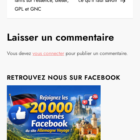
tarifs sur l’essence, diesel,
ce qu’il faut savoir
v
GPL et GNC
i
g
Laisser un commentaire
a
Vous devez
vous connecter
pour publier un commentaire.
t
i
RETROUVEZ NOUS SUR FACEBOOK
o
n
d
e