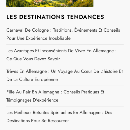
l
LES DESTINATIONS TENDANCES
’
Carnaval De Cologne : Traditions, Événements Et Conseils
a
Pour Une Expérience Inoubliable
r
Les Avantages Et Inconvénients De Vivre En Allemagne :
Ce Que Vous Devez Savoir
t
Trèves En Allemagne : Un Voyage Au Cœur De L'histoire Et
i
De La Culture Européenne
c
Fille Au Pair En Allemagne : Conseils Pratiques Et
Témoignages D'expérience
l
Les Meilleurs Retraites Spirituelles En Allemagne : Des
e
Destinations Pour Se Ressourcer