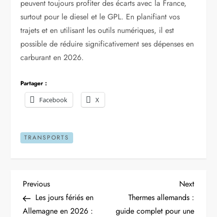
peuvent toujours profiter des écarts avec la France,
surtout pour le diesel et le GPL. En planifiant vos
trajets et en utilisant les outils numériques, il est
possible de réduire significativement ses dépenses en
carburant en 2026.
Partager :
Facebook
X
TRANSPORTS
N
Previous
Next
Previous
Next
Post
Post
Les jours fériés en
Thermes allemands :
a
Allemagne en 2026 :
guide complet pour une