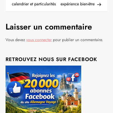
calendrier et particularités
expérience bien-être
v
i
Laisser un commentaire
g
Vous devez
vous connecter
pour publier un commentaire.
a
t
RETROUVEZ NOUS SUR FACEBOOK
i
o
n
d