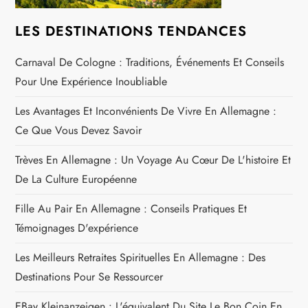
e
LES DESTINATIONS TENDANCES
l
Carnaval De Cologne : Traditions, Événements Et Conseils
’
Pour Une Expérience Inoubliable
a
Les Avantages Et Inconvénients De Vivre En Allemagne :
r
Ce Que Vous Devez Savoir
t
Trèves En Allemagne : Un Voyage Au Cœur De L'histoire Et
De La Culture Européenne
i
Fille Au Pair En Allemagne : Conseils Pratiques Et
c
Témoignages D'expérience
l
Les Meilleurs Retraites Spirituelles En Allemagne : Des
Destinations Pour Se Ressourcer
e
EBay Kleinanzeigen : L'équivalent Du Site Le Bon Coin En