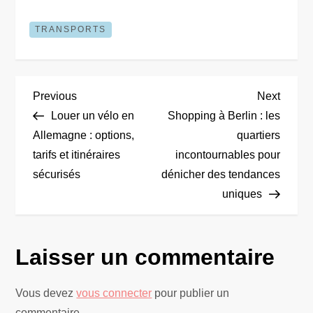
TRANSPORTS
N
Previous
Next
Previous
Next
Post
Post
Louer un vélo en
Shopping à Berlin : les
a
Allemagne : options,
quartiers
tarifs et itinéraires
incontournables pour
v
sécurisés
dénicher des tendances
i
uniques
g
Laisser un commentaire
a
t
Vous devez
vous connecter
pour publier un
commentaire.