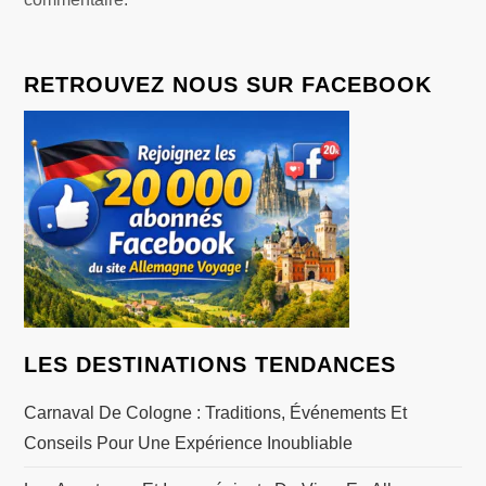
i
o
RETROUVEZ NOUS SUR FACEBOOK
n
d
e
l
’
LES DESTINATIONS TENDANCES
a
Carnaval De Cologne : Traditions, Événements Et
r
Conseils Pour Une Expérience Inoubliable