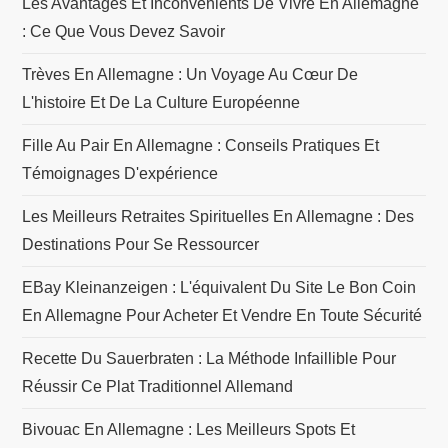
t
Les Avantages Et Inconvénients De Vivre En Allemagne
: Ce Que Vous Devez Savoir
i
Trèves En Allemagne : Un Voyage Au Cœur De
c
L'histoire Et De La Culture Européenne
l
Fille Au Pair En Allemagne : Conseils Pratiques Et
Témoignages D'expérience
e
Les Meilleurs Retraites Spirituelles En Allemagne : Des
Destinations Pour Se Ressourcer
EBay Kleinanzeigen : L'équivalent Du Site Le Bon Coin
En Allemagne Pour Acheter Et Vendre En Toute Sécurité
Recette Du Sauerbraten : La Méthode Infaillible Pour
Réussir Ce Plat Traditionnel Allemand
Bivouac En Allemagne : Les Meilleurs Spots Et