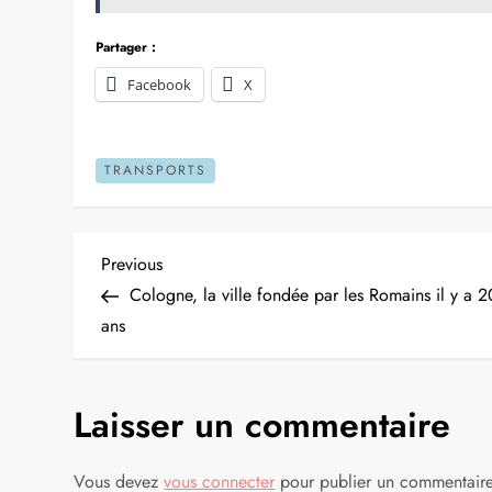
Partager :
Facebook
X
TRANSPORTS
N
Previous
Previous
Post
Cologne, la ville fondée par les Romains il y a 
a
ans
v
Laisser un commentaire
i
g
Vous devez
vous connecter
pour publier un commentaire