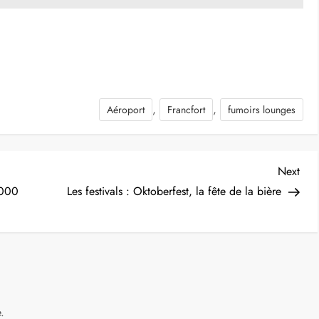
,
,
Aéroport
Francfort
fumoirs lounges
Nex
Next
Post
2000
Les festivals : Oktoberfest, la fête de la bière
.