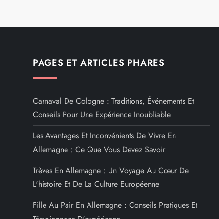
a
t
i
PAGES ET ARTICLES PHARES
o
Carnaval De Cologne : Traditions, Événements Et
n
Conseils Pour Une Expérience Inoubliable
d
Les Avantages Et Inconvénients De Vivre En
Allemagne : Ce Que Vous Devez Savoir
e
Trèves En Allemagne : Un Voyage Au Cœur De
l
L'histoire Et De La Culture Européenne
’
Fille Au Pair En Allemagne : Conseils Pratiques Et
Témoignages D'expérience