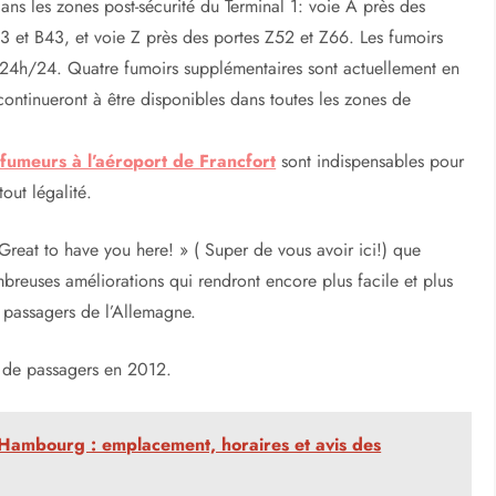
ans les zones post-sécurité du Terminal 1: voie A près des
3 et B43, et voie Z près des portes Z52 et Z66. Les fumoirs
et 24h/24. Quatre fumoirs supplémentaires sont actuellement en
continueront à être disponibles dans toutes les zones de
fumeurs à l’aéroport de Francfort
sont indispensables pour
out légalité.
reat to have you here! » ( Super de vous avoir ici!) que
mbreuses améliorations qui rendront encore plus facile et plus
e passagers de l’Allemagne.
ns de passagers en 2012.
 Hambourg : emplacement, horaires et avis des