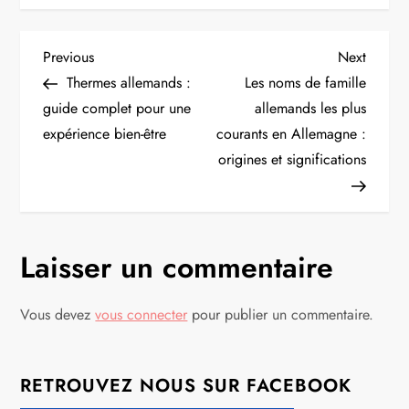
N
Previous
Next
Previous
Next
Post
Post
Thermes allemands :
Les noms de famille
a
guide complet pour une
allemands les plus
expérience bien-être
courants en Allemagne :
v
origines et significations
i
g
Laisser un commentaire
a
t
Vous devez
vous connecter
pour publier un commentaire.
i
RETROUVEZ NOUS SUR FACEBOOK
o