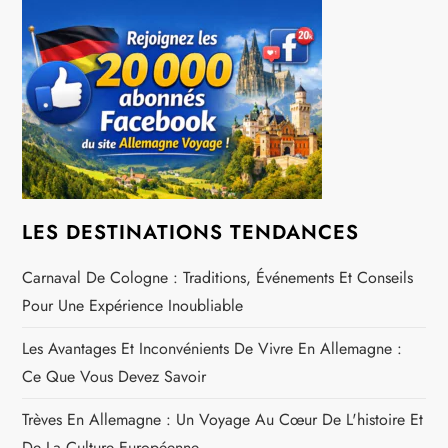
n
d
e
l
’
LES DESTINATIONS TENDANCES
a
Carnaval De Cologne : Traditions, Événements Et Conseils
Pour Une Expérience Inoubliable
r
Les Avantages Et Inconvénients De Vivre En Allemagne :
t
Ce Que Vous Devez Savoir
i
Trèves En Allemagne : Un Voyage Au Cœur De L'histoire Et
De La Culture Européenne