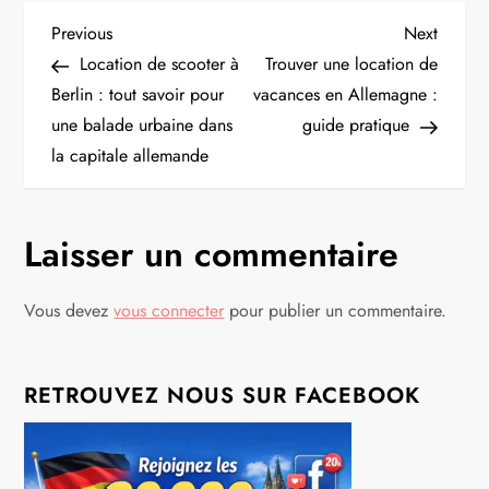
N
Previous
Next
Previous
Next
Post
Post
Location de scooter à
Trouver une location de
a
Berlin : tout savoir pour
vacances en Allemagne :
une balade urbaine dans
guide pratique
v
la capitale allemande
i
g
Laisser un commentaire
a
Vous devez
vous connecter
pour publier un commentaire.
t
i
RETROUVEZ NOUS SUR FACEBOOK
o