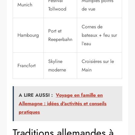
Festival
Multiples points
Munich
Tollwood
de vue
Cornes de
Port et
Hambourg
bateaux + feu sur
Reeperbahn
l’eau
Skyline
Croisières sur le
Francfort
moderne
Main
A LIRE AUSSI :
Voyage en famille en
Allemagne : idées d'activités et conseils
pratiques
Traditions allemandes à