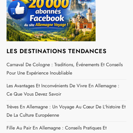
n
d
e
l
LES DESTINATIONS TENDANCES
’
Carnaval De Cologne : Traditions, Événements Et Conseils
a
Pour Une Expérience Inoubliable
r
Les Avantages Et Inconvénients De Vivre En Allemagne :
Ce Que Vous Devez Savoir
t
Trèves En Allemagne : Un Voyage Au Cœur De L'histoire Et
i
De La Culture Européenne
c
Fille Au Pair En Allemagne : Conseils Pratiques Et