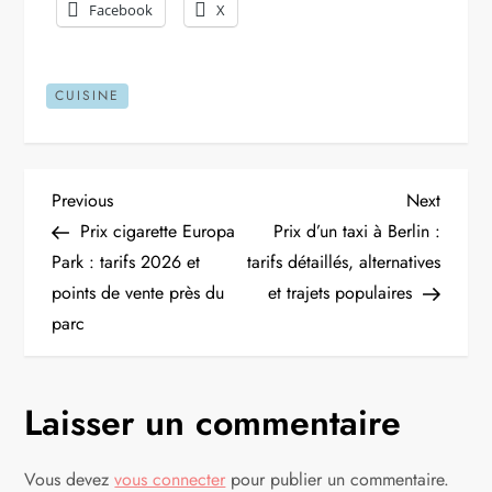
Facebook
X
CUISINE
N
Previous
Next
Previous
Next
Post
Post
Prix cigarette Europa
Prix d’un taxi à Berlin :
a
Park : tarifs 2026 et
tarifs détaillés, alternatives
points de vente près du
et trajets populaires
v
parc
i
g
Laisser un commentaire
a
Vous devez
vous connecter
pour publier un commentaire.