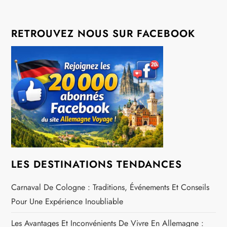
t
i
RETROUVEZ NOUS SUR FACEBOOK
o
n
d
e
l
LES DESTINATIONS TENDANCES
’
Carnaval De Cologne : Traditions, Événements Et Conseils
a
Pour Une Expérience Inoubliable
Les Avantages Et Inconvénients De Vivre En Allemagne :