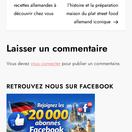
a
recettes allemandes à
l’histoire et la préparation
découvrir chez vous
maison du plat street food
v
allemand iconique
i
g
Laisser un commentaire
a
Vous devez
vous connecter
pour publier un commentaire.
t
i
RETROUVEZ NOUS SUR FACEBOOK
o
n
d