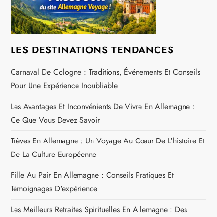
e
l
LES DESTINATIONS TENDANCES
’
Carnaval De Cologne : Traditions, Événements Et Conseils
a
Pour Une Expérience Inoubliable
r
Les Avantages Et Inconvénients De Vivre En Allemagne :
Ce Que Vous Devez Savoir
t
Trèves En Allemagne : Un Voyage Au Cœur De L'histoire Et
i
De La Culture Européenne
c
Fille Au Pair En Allemagne : Conseils Pratiques Et
Témoignages D'expérience
l
Les Meilleurs Retraites Spirituelles En Allemagne : Des