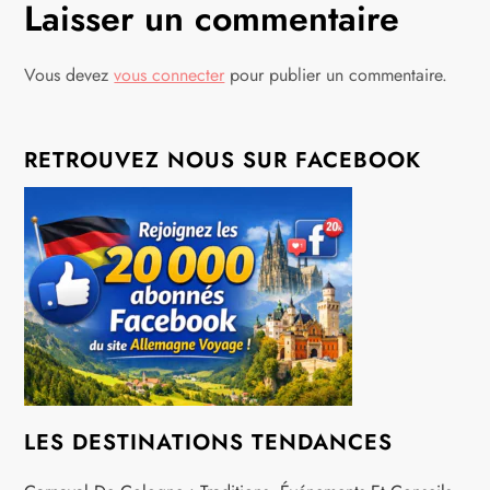
g
Laisser un commentaire
a
Vous devez
vous connecter
pour publier un commentaire.
t
i
RETROUVEZ NOUS SUR FACEBOOK
o
n
d
e
l
LES DESTINATIONS TENDANCES
’