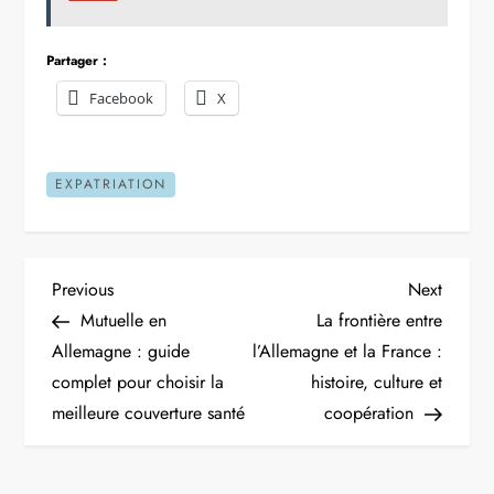
Partager :
Facebook
X
EXPATRIATION
N
Previous
Next
Previous
Next
Post
Post
Mutuelle en
La frontière entre
a
Allemagne : guide
l’Allemagne et la France :
complet pour choisir la
histoire, culture et
v
meilleure couverture santé
coopération
i