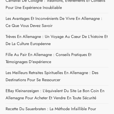
Carnaval De Cologne : Traditions, Événements Et Conseils
a
Pour Une Expérience Inoubliable
r
Les Avantages Et Inconvénients De Vivre En Allemagne :
Ce Que Vous Devez Savoir
t
Trèves En Allemagne : Un Voyage Au Cœur De L'histoire Et
i
De La Culture Européenne
c
Fille Au Pair En Allemagne : Conseils Pratiques Et
Témoignages D'expérience
l
Les Meilleurs Retraites Spirituelles En Allemagne : Des
e
Destinations Pour Se Ressourcer
EBay Kleinanzeigen : L'équivalent Du Site Le Bon Coin En
Allemagne Pour Acheter Et Vendre En Toute Sécurité
Recette Du Sauerbraten : La Méthode Infaillible Pour