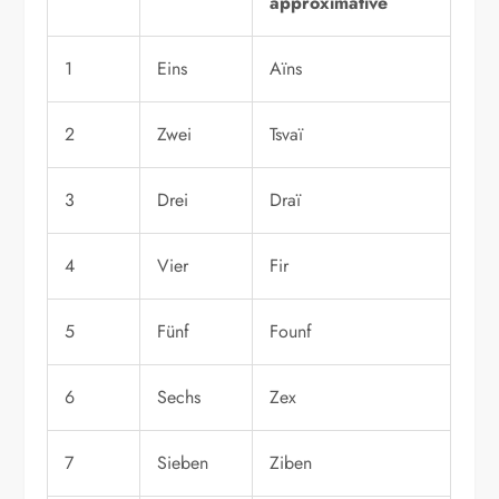
approximative
1
Eins
Aïns
2
Zwei
Tsvaï
3
Drei
Draï
4
Vier
Fir
5
Fünf
Founf
6
Sechs
Zex
7
Sieben
Ziben