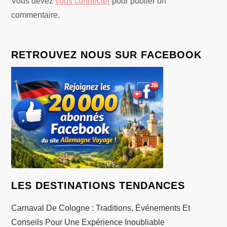
t
Vous devez
vous connecter
pour publier un
commentaire.
i
o
RETROUVEZ NOUS SUR FACEBOOK
n
d
e
l
’
LES DESTINATIONS TENDANCES
a
Carnaval De Cologne : Traditions, Événements Et
r
Conseils Pour Une Expérience Inoubliable