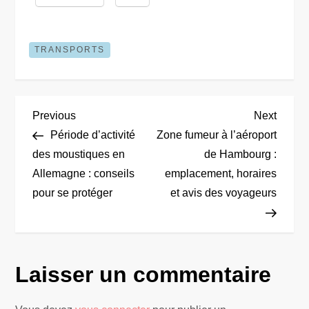
TRANSPORTS
N
Previous
Next
Previous
Next
Post
Post
Période d’activité
Zone fumeur à l’aéroport
a
des moustiques en
de Hambourg :
Allemagne : conseils
emplacement, horaires
v
pour se protéger
et avis des voyageurs
i
g
Laisser un commentaire
a