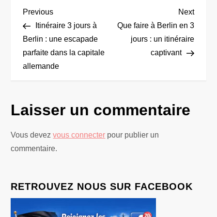
N
Previous
Next
Previous
Next
Post
Post
Itinéraire 3 jours à
Que faire à Berlin en 3
a
Berlin : une escapade
jours : un itinéraire
parfaite dans la capitale
captivant
v
allemande
i
g
Laisser un commentaire
a
Vous devez
vous connecter
pour publier un
t
commentaire.
i
RETROUVEZ NOUS SUR FACEBOOK
o