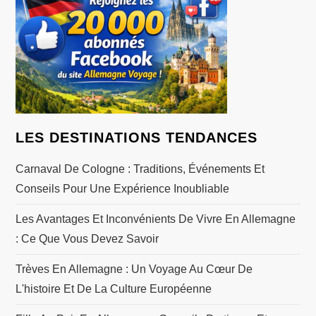
n
d
e
l
’
LES DESTINATIONS TENDANCES
a
Carnaval De Cologne : Traditions, Événements Et
Conseils Pour Une Expérience Inoubliable
r
Les Avantages Et Inconvénients De Vivre En Allemagne
t
: Ce Que Vous Devez Savoir
i
Trèves En Allemagne : Un Voyage Au Cœur De
L'histoire Et De La Culture Européenne
c