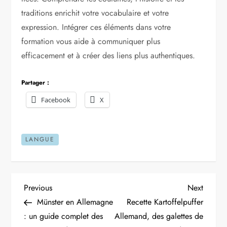
traditions enrichit votre vocabulaire et votre
expression. Intégrer ces éléments dans votre
formation vous aide à communiquer plus
efficacement et à créer des liens plus authentiques.
Partager :
Facebook
X
LANGUE
N
Previous
Next
Previous
Next
Post
Post
Münster en Allemagne
Recette Kartoffelpuffer
a
: un guide complet des
Allemand, des galettes de