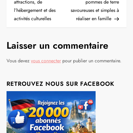
attractions, de
pommes de terre
v
l’hébergement et des
savoureuses et simples à
i
activités culturelles
réaliser en famille
g
Laisser un commentaire
a
t
Vous devez
vous connecter
pour publier un commentaire.
i
RETROUVEZ NOUS SUR FACEBOOK
o
n
d