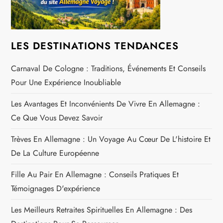
e
l
’
LES DESTINATIONS TENDANCES
a
Carnaval De Cologne : Traditions, Événements Et Conseils
Pour Une Expérience Inoubliable
r
Les Avantages Et Inconvénients De Vivre En Allemagne :
t
Ce Que Vous Devez Savoir
i
Trèves En Allemagne : Un Voyage Au Cœur De L'histoire Et
De La Culture Européenne
c
Fille Au Pair En Allemagne : Conseils Pratiques Et
l
Témoignages D'expérience
e
Les Meilleurs Retraites Spirituelles En Allemagne : Des