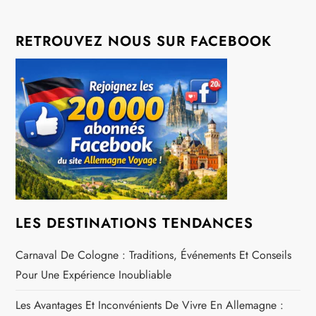
t
RETROUVEZ NOUS SUR FACEBOOK
i
o
n
d
e
LES DESTINATIONS TENDANCES
l
Carnaval De Cologne : Traditions, Événements Et Conseils
’
Pour Une Expérience Inoubliable
a
Les Avantages Et Inconvénients De Vivre En Allemagne :