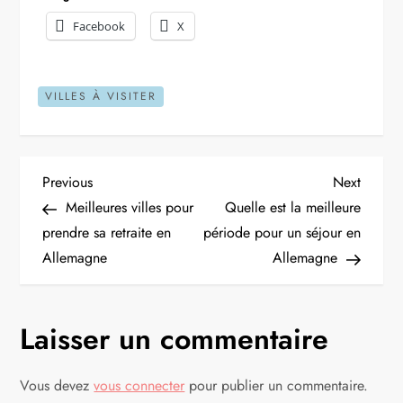
Facebook
X
VILLES À VISITER
N
Previous
Next
Previous
Next
Post
Post
Meilleures villes pour
Quelle est la meilleure
a
prendre sa retraite en
période pour un séjour en
Allemagne
Allemagne
v
i
Laisser un commentaire
g
Vous devez
vous connecter
pour publier un commentaire.
a