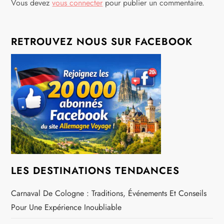
Vous devez
vous connecter
pour publier un commentaire.
t
i
RETROUVEZ NOUS SUR FACEBOOK
o
n
d
e
l
LES DESTINATIONS TENDANCES
’
Carnaval De Cologne : Traditions, Événements Et Conseils
a
Pour Une Expérience Inoubliable