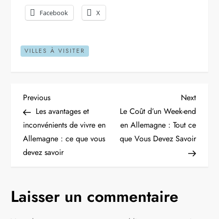
Facebook
X
VILLES À VISITER
N
Previous
Next
Previous
Next
Post
Post
Les avantages et
Le Coût d’un Week-end
a
inconvénients de vivre en
en Allemagne : Tout ce
Allemagne : ce que vous
que Vous Devez Savoir
v
devez savoir
i
g
Laisser un commentaire
a